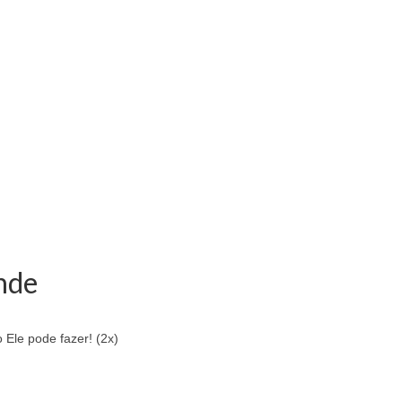
nde
le pode fazer! (2x)