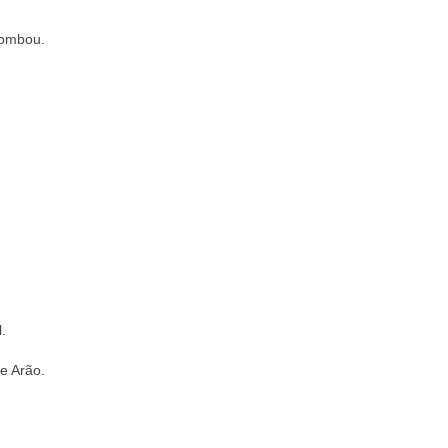
tombou.
.
e Arão.