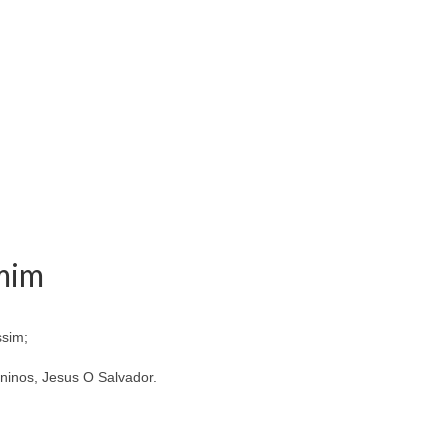
 mim
sim;
inos, Jesus O Salvador.