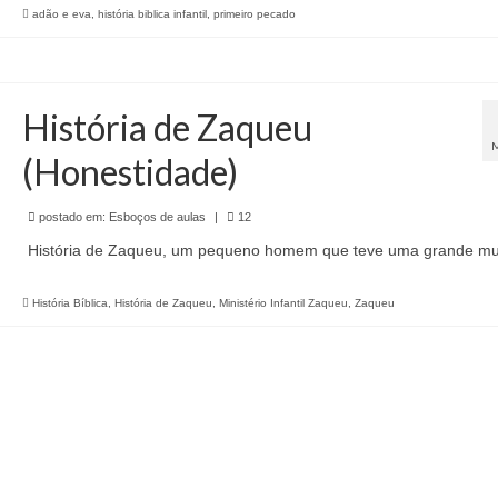
adão e eva
,
história biblica infantil
,
primeiro pecado
História de Zaqueu
(Honestidade)
postado em:
Esboços de aulas
|
12
História de Zaqueu, um pequeno homem que teve uma grande m
História Bíblica
,
História de Zaqueu
,
Ministério Infantil Zaqueu
,
Zaqueu